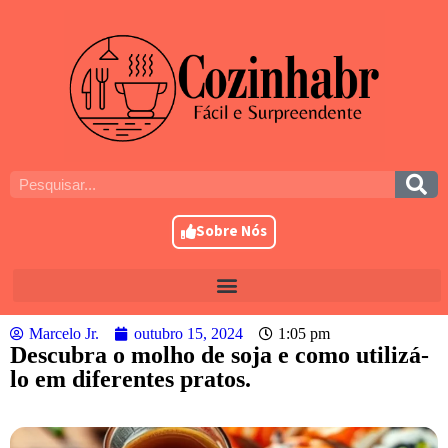
Sobre Nós
Marcelo Jr.
outubro 15, 2024
1:05 pm
Descubra o molho de soja e como utilizá-
lo em diferentes pratos.