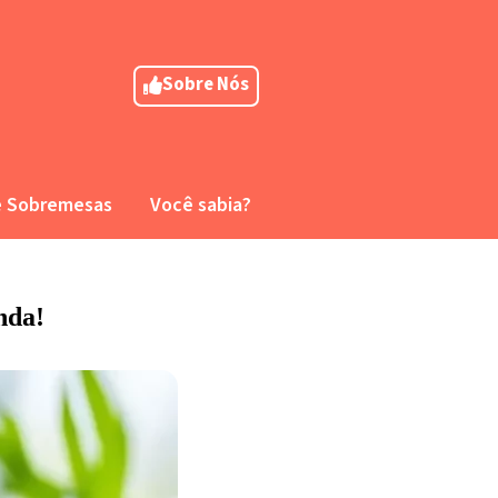
Sobre Nós
e Sobremesas
Você sabia?
nda!