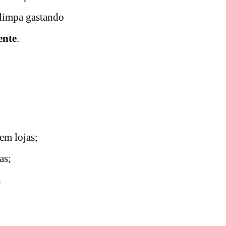
a limpa gastando
ente
.
em lojas;
as;
.