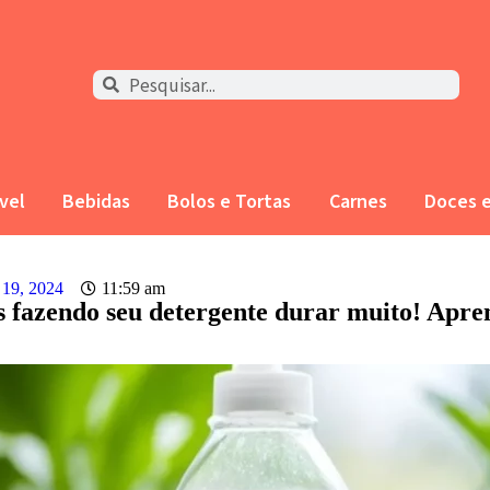
vel
Bebidas
Bolos e Tortas
Carnes
Doces 
 19, 2024
11:59 am
 fazendo seu detergente durar muito! Apre