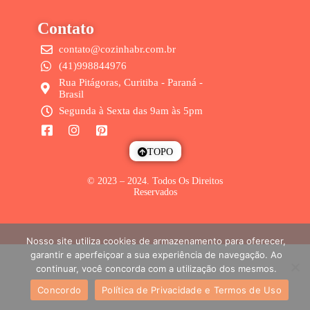
Contato
contato@cozinhabr.com.br
(41)998844976
Rua Pitágoras, Curitiba - Paraná -
Brasil
Segunda à Sexta das 9am às 5pm
TOPO
© 2023 – 2024. Todos Os Direitos
Reservados
Nosso site utiliza cookies de armazenamento para oferecer,
garantir e aperfeiçoar a sua experiência de navegação. Ao
continuar, você concorda com a utilização dos mesmos.
Concordo
Política de Privacidade e Termos de Uso