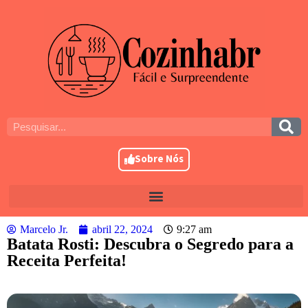
Sobre Nós
Marcelo Jr.
abril 22, 2024
9:27 am
Batata Rosti: Descubra o Segredo para a
Receita Perfeita!