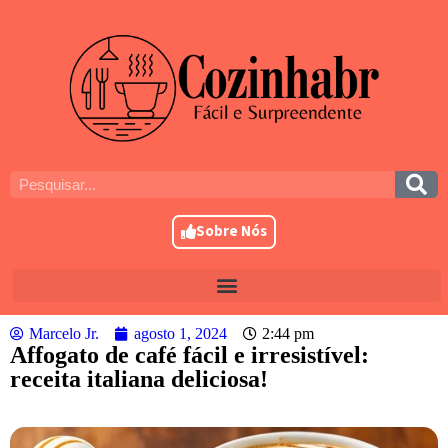
Sobre Nós
Marcelo Jr.
agosto 1, 2024
2:44 pm
Affogato de café fácil e irresistível:
receita italiana deliciosa!